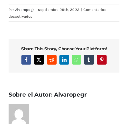
Por
Alvaropegr
|
septiembre 29th, 2022
|
Comentarios
en
desactivados
DSC08258
Share This Story, Choose Your Platform!
Facebook
X
Reddit
LinkedIn
WhatsApp
Tumblr
Pinterest
Sobre el Autor:
Alvaropegr