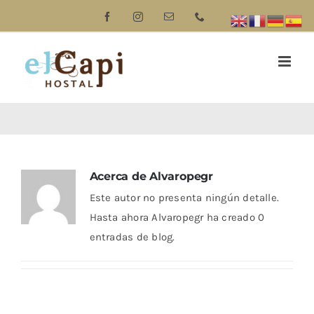
Saltar
Facebook
Instagram
Correo
Phone
electrónico
al
contenido
Acerca de
Alvaropegr
Este autor no presenta ningún detalle.
Hasta ahora Alvaropegr ha creado 0
entradas de blog.