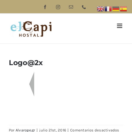
Saltar
Facebook
Instagram
Correo
Phone
electrónico
al
contenido
Logo@2x
en
Por
Alvaropegr
|
julio 21st, 2016
|
Comentarios desactivados