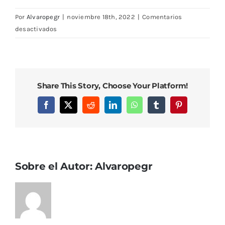
Por
Alvaropegr
|
noviembre 18th, 2022
|
Comentarios
en
desactivados
IMG_0731
Share This Story, Choose Your Platform!
Facebook
X
Reddit
LinkedIn
WhatsApp
Tumblr
Pinterest
Sobre el Autor:
Alvaropegr