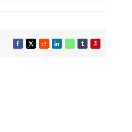
Facebook
X
Reddit
LinkedIn
WhatsApp
Tumblr
Pinterest