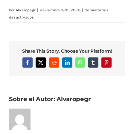
Por
Alvaropegr
|
noviembre 18th, 2022
|
Comentarios
en
desactivados
IMG_0717
Share This Story, Choose Your Platform!
Facebook
X
Reddit
LinkedIn
WhatsApp
Tumblr
Pinterest
Sobre el Autor:
Alvaropegr