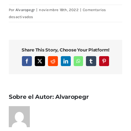
Por
Alvaropegr
|
noviembre 18th, 2022
|
Comentarios
en
desactivados
IMG_0703
Share This Story, Choose Your Platform!
Facebook
X
Reddit
LinkedIn
WhatsApp
Tumblr
Pinterest
Sobre el Autor:
Alvaropegr