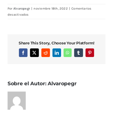
Por
Alvaropegr
|
noviembre 18th, 2022
|
Comentarios
en
desactivados
IMG_0675
Share This Story, Choose Your Platform!
Facebook
X
Reddit
LinkedIn
WhatsApp
Tumblr
Pinterest
Sobre el Autor:
Alvaropegr