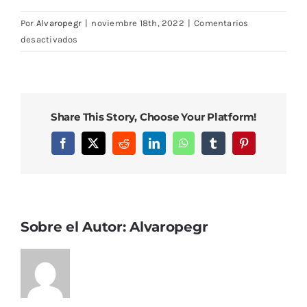
Por
Alvaropegr
|
noviembre 18th, 2022
|
Comentarios
en
desactivados
IMG_0664
Share This Story, Choose Your Platform!
Facebook
X
Reddit
LinkedIn
WhatsApp
Tumblr
Pinterest
Sobre el Autor:
Alvaropegr