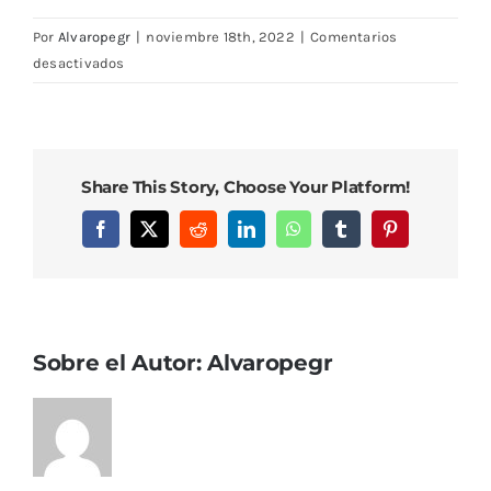
Por
Alvaropegr
|
noviembre 18th, 2022
|
Comentarios
en
desactivados
IMG_0634
Share This Story, Choose Your Platform!
Facebook
X
Reddit
LinkedIn
WhatsApp
Tumblr
Pinterest
Sobre el Autor:
Alvaropegr