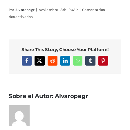
Por
Alvaropegr
|
noviembre 18th, 2022
|
Comentarios
en
desactivados
IMG_0613
Share This Story, Choose Your Platform!
Facebook
X
Reddit
LinkedIn
WhatsApp
Tumblr
Pinterest
Sobre el Autor:
Alvaropegr