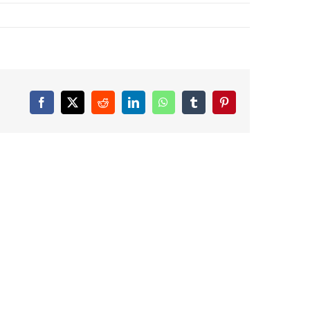
Facebook
X
Reddit
LinkedIn
WhatsApp
Tumblr
Pinterest