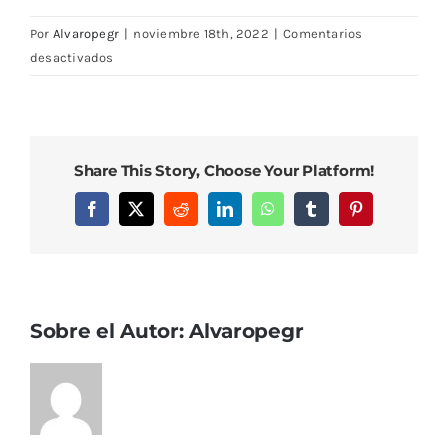
Por
Alvaropegr
|
noviembre 18th, 2022
|
Comentarios
en
desactivados
IMG_0548
Share This Story, Choose Your Platform!
Facebook
X
Reddit
LinkedIn
WhatsApp
Tumblr
Pinterest
Sobre el Autor:
Alvaropegr