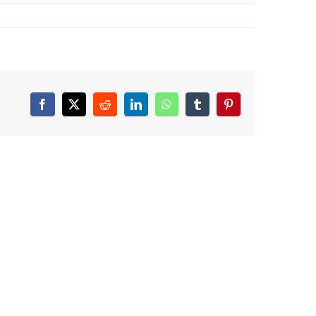
Facebook
X
Reddit
LinkedIn
WhatsApp
Tumblr
Pinterest