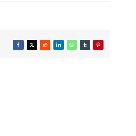
Facebook
X
Reddit
LinkedIn
WhatsApp
Tumblr
Pinterest