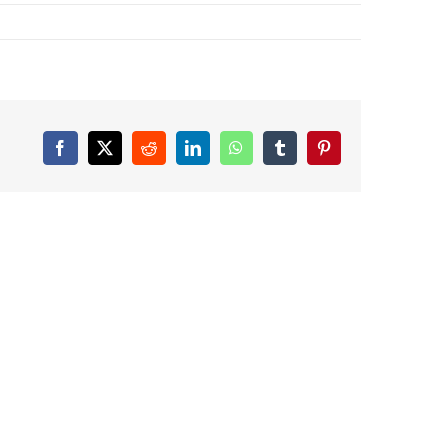
Facebook
X
Reddit
LinkedIn
WhatsApp
Tumblr
Pinterest