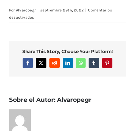
Por
Alvaropegr
|
septiembre 29th, 2022
|
Comentarios
en
desactivados
DSC08516
Share This Story, Choose Your Platform!
Facebook
X
Reddit
LinkedIn
WhatsApp
Tumblr
Pinterest
Sobre el Autor:
Alvaropegr