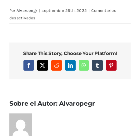
Por
Alvaropegr
|
septiembre 29th, 2022
|
Comentarios
en
desactivados
DSC08507
Share This Story, Choose Your Platform!
Facebook
X
Reddit
LinkedIn
WhatsApp
Tumblr
Pinterest
Sobre el Autor:
Alvaropegr