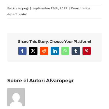
Por
Alvaropegr
|
septiembre 29th, 2022
|
Comentarios
en
desactivados
DSC08503
Share This Story, Choose Your Platform!
Facebook
X
Reddit
LinkedIn
WhatsApp
Tumblr
Pinterest
Sobre el Autor:
Alvaropegr