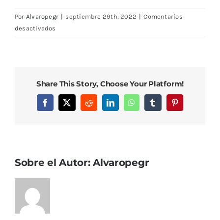
Por
Alvaropegr
|
septiembre 29th, 2022
|
Comentarios
en
desactivados
DSC08479
Share This Story, Choose Your Platform!
Facebook
X
Reddit
LinkedIn
WhatsApp
Tumblr
Pinterest
Sobre el Autor:
Alvaropegr