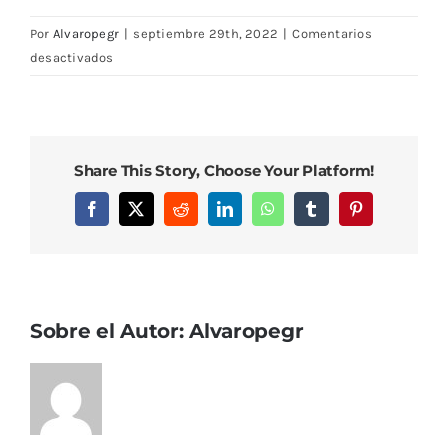
Por
Alvaropegr
|
septiembre 29th, 2022
|
Comentarios
en
desactivados
DSC08463
Share This Story, Choose Your Platform!
Facebook
X
Reddit
LinkedIn
WhatsApp
Tumblr
Pinterest
Sobre el Autor:
Alvaropegr