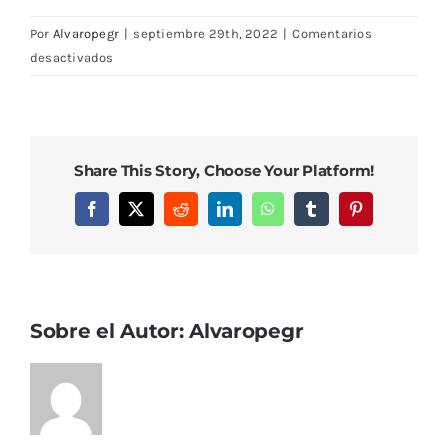
Por
Alvaropegr
|
septiembre 29th, 2022
|
Comentarios
en
desactivados
DSC08443
Share This Story, Choose Your Platform!
Facebook
X
Reddit
LinkedIn
WhatsApp
Tumblr
Pinterest
Sobre el Autor:
Alvaropegr