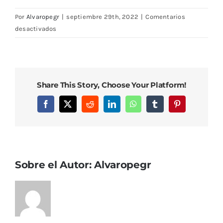
Por
Alvaropegr
|
septiembre 29th, 2022
|
Comentarios
en
desactivados
DSC08438
Share This Story, Choose Your Platform!
Facebook
X
Reddit
LinkedIn
WhatsApp
Tumblr
Pinterest
Sobre el Autor:
Alvaropegr