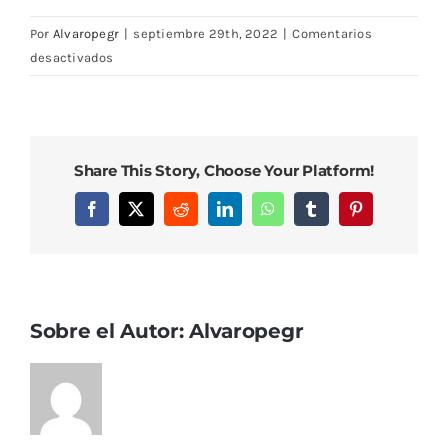
Por
Alvaropegr
|
septiembre 29th, 2022
|
Comentarios
en
desactivados
DSC08289
Share This Story, Choose Your Platform!
Facebook
X
Reddit
LinkedIn
WhatsApp
Tumblr
Pinterest
Sobre el Autor:
Alvaropegr