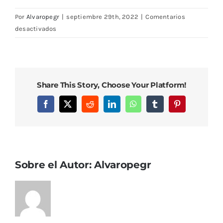
Por
Alvaropegr
|
septiembre 29th, 2022
|
Comentarios
en
desactivados
DSC08260
Share This Story, Choose Your Platform!
Facebook
X
Reddit
LinkedIn
WhatsApp
Tumblr
Pinterest
Sobre el Autor:
Alvaropegr