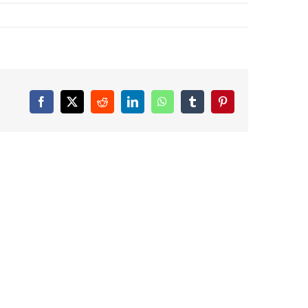
Facebook
X
Reddit
LinkedIn
WhatsApp
Tumblr
Pinterest