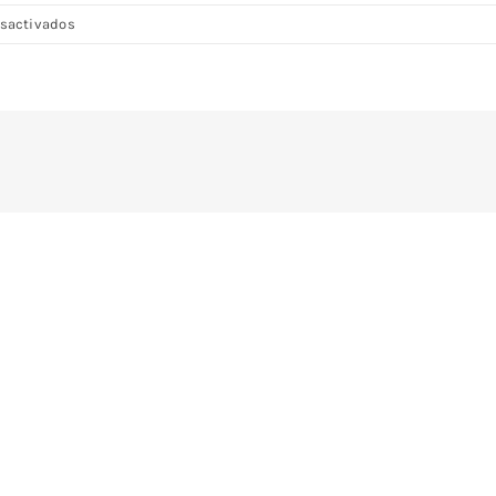
en
sactivados
DSC08242