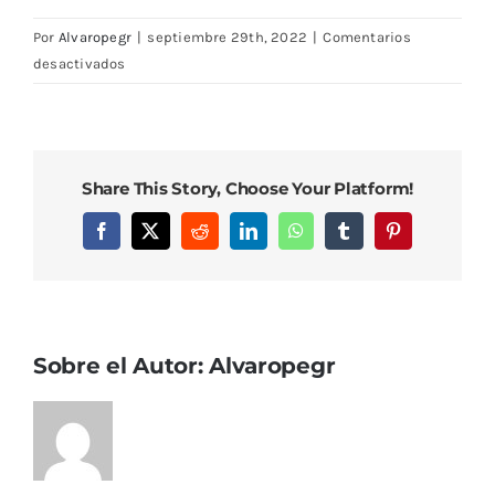
Por
Alvaropegr
|
septiembre 29th, 2022
|
Comentarios
en
desactivados
DSC08220
Share This Story, Choose Your Platform!
Facebook
X
Reddit
LinkedIn
WhatsApp
Tumblr
Pinterest
Sobre el Autor:
Alvaropegr