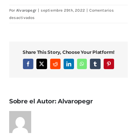
Por
Alvaropegr
|
septiembre 29th, 2022
|
Comentarios
en
desactivados
DSC08192
Share This Story, Choose Your Platform!
Facebook
X
Reddit
LinkedIn
WhatsApp
Tumblr
Pinterest
Sobre el Autor:
Alvaropegr