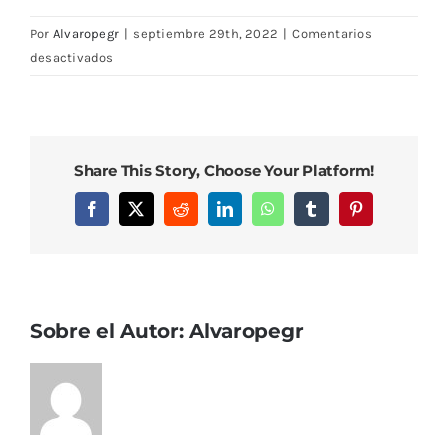
Por
Alvaropegr
|
septiembre 29th, 2022
|
Comentarios
en
desactivados
DSC08166
Share This Story, Choose Your Platform!
Facebook
X
Reddit
LinkedIn
WhatsApp
Tumblr
Pinterest
Sobre el Autor:
Alvaropegr