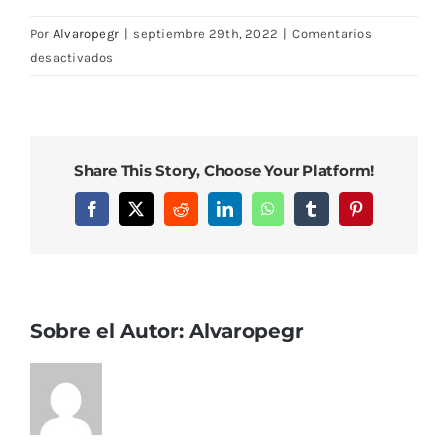
Por
Alvaropegr
|
septiembre 29th, 2022
|
Comentarios
en
desactivados
DSC08116
Share This Story, Choose Your Platform!
Facebook
X
Reddit
LinkedIn
WhatsApp
Tumblr
Pinterest
Sobre el Autor:
Alvaropegr