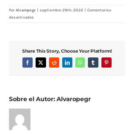
Por
Alvaropegr
|
septiembre 29th, 2022
|
Comentarios
en
desactivados
DSC08106
Share This Story, Choose Your Platform!
Facebook
X
Reddit
LinkedIn
WhatsApp
Tumblr
Pinterest
Sobre el Autor:
Alvaropegr