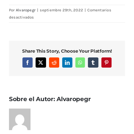
Por
Alvaropegr
|
septiembre 29th, 2022
|
Comentarios
en
desactivados
DSC08081
Share This Story, Choose Your Platform!
Facebook
X
Reddit
LinkedIn
WhatsApp
Tumblr
Pinterest
Sobre el Autor:
Alvaropegr