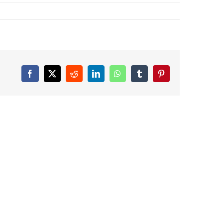
Facebook
X
Reddit
LinkedIn
WhatsApp
Tumblr
Pinterest