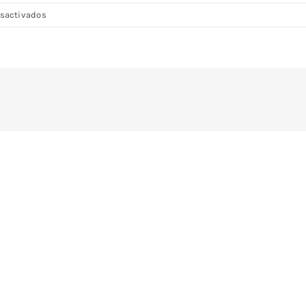
en
sactivados
DSC08069