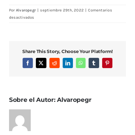
Por
Alvaropegr
|
septiembre 29th, 2022
|
Comentarios
en
desactivados
DSC08037
Share This Story, Choose Your Platform!
Facebook
X
Reddit
LinkedIn
WhatsApp
Tumblr
Pinterest
Sobre el Autor:
Alvaropegr