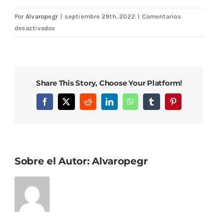
Por
Alvaropegr
|
septiembre 29th, 2022
|
Comentarios
en
desactivados
DSC08031
Share This Story, Choose Your Platform!
Facebook
X
Reddit
LinkedIn
WhatsApp
Tumblr
Pinterest
Sobre el Autor:
Alvaropegr