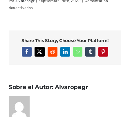
Por
Alvaropegr
|
septiembre 29th, 2022
|
Comentarios
en
desactivados
DCIM102MEDIADJI_0078.JPG
Share This Story, Choose Your Platform!
Facebook
X
Reddit
LinkedIn
WhatsApp
Tumblr
Pinterest
Sobre el Autor:
Alvaropegr