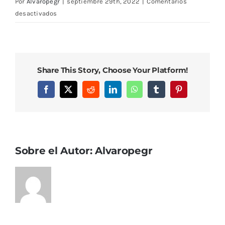
Por
Alvaropegr
|
septiembre 29th, 2022
|
Comentarios
en
desactivados
DCIM102MEDIADJI_0068.JPG
Share This Story, Choose Your Platform!
Facebook
X
Reddit
LinkedIn
WhatsApp
Tumblr
Pinterest
Sobre el Autor:
Alvaropegr