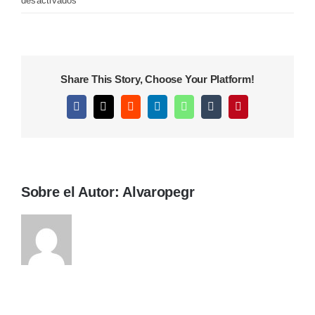
desactivados
DCIM102MEDIADJI_0055.JPG
Share This Story, Choose Your Platform!
Facebook
X
Reddit
LinkedIn
WhatsApp
Tumblr
Pinterest
Sobre el Autor:
Alvaropegr