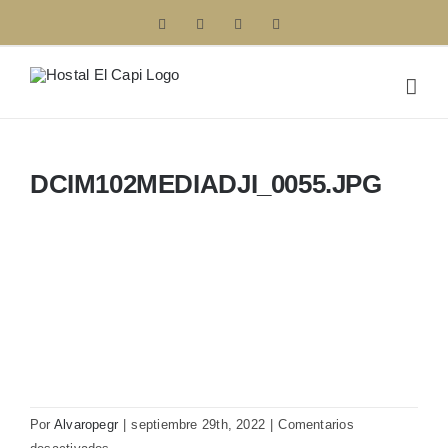
Saltar
Facebook
Instagram
Correo
Phone
electrónico
al
contenido
DCIM102MEDIADJI_0055.JPG
Por
Alvaropegr
|
septiembre 29th, 2022
|
Comentarios
en