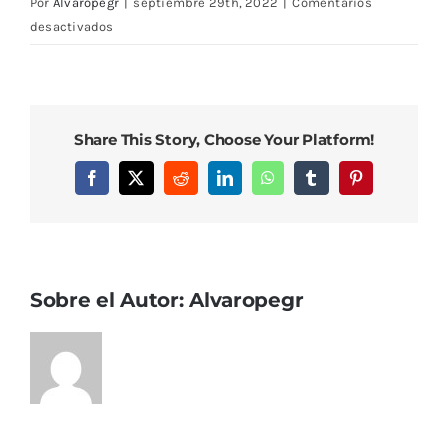
Por
Alvaropegr
|
septiembre 29th, 2022
|
Comentarios
en
desactivados
DCIM102MEDIADJI_0049.JPG
Share This Story, Choose Your Platform!
Facebook
X
Reddit
LinkedIn
WhatsApp
Tumblr
Pinterest
Sobre el Autor:
Alvaropegr