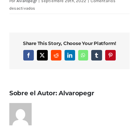
Por
Alvaropegr
|
septiembre 29th, 2022
|
Comentarios
en
desactivados
DCIM102MEDIADJI_0023.JPG
Share This Story, Choose Your Platform!
Facebook
X
Reddit
LinkedIn
WhatsApp
Tumblr
Pinterest
Sobre el Autor:
Alvaropegr