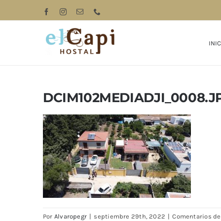
Saltar
Facebook
Instagram
Correo
Phone
electrónico
al
contenido
INIC
DCIM102MEDIADJI_0008.J
Por
Alvaropegr
|
septiembre 29th, 2022
|
Comentarios de