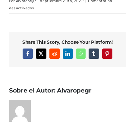
Por
Alvaropegr
|
septiembre 29th, 2022
|
Comentarios
en
desactivados
DCIM101MEDIADJI_0977.JPG
Share This Story, Choose Your Platform!
Facebook
X
Reddit
LinkedIn
WhatsApp
Tumblr
Pinterest
Sobre el Autor:
Alvaropegr