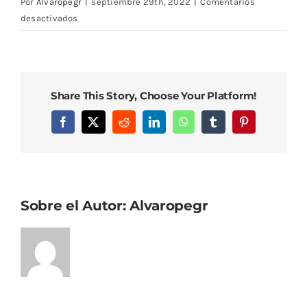
Por
Alvaropegr
|
septiembre 29th, 2022
|
Comentarios
en
desactivados
DCIM101MEDIADJI_0961.JPG
Share This Story, Choose Your Platform!
Facebook
X
Reddit
LinkedIn
WhatsApp
Tumblr
Pinterest
Sobre el Autor:
Alvaropegr