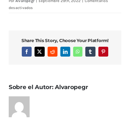
Por
Alvaropegr
|
septiembre 29th, 2022
|
Comentarios
en
desactivados
DCIM101MEDIADJI_0950.JPG
Share This Story, Choose Your Platform!
Facebook
X
Reddit
LinkedIn
WhatsApp
Tumblr
Pinterest
Sobre el Autor:
Alvaropegr