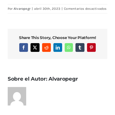
en
Por
Alvaropegr
|
abril 30th, 2023
|
Comentarios desactivados
CASA
9
(4)
Share This Story, Choose Your Platform!
Facebook
X
Reddit
LinkedIn
WhatsApp
Tumblr
Pinterest
Sobre el Autor:
Alvaropegr