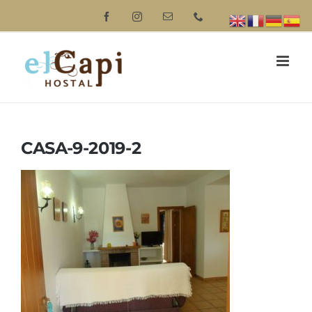
Saltar
Facebook
Instagram
Correo
Phone
electrónico
al
contenido
CASA-9-2019-2