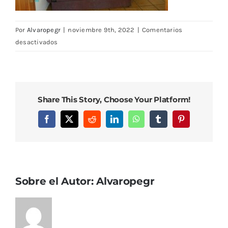
Por
Alvaropegr
|
noviembre 9th, 2022
|
Comentarios
en
desactivados
CASA-
9-
2019-
2
Share This Story, Choose Your Platform!
Facebook
X
Reddit
LinkedIn
WhatsApp
Tumblr
Pinterest
Sobre el Autor:
Alvaropegr