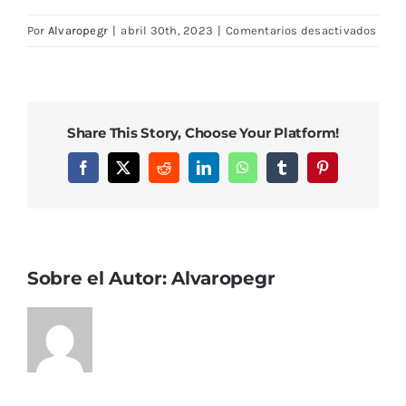
en
Por
Alvaropegr
|
abril 30th, 2023
|
Comentarios desactivados
casa
11
(9)
Share This Story, Choose Your Platform!
Facebook
X
Reddit
LinkedIn
WhatsApp
Tumblr
Pinterest
Sobre el Autor:
Alvaropegr