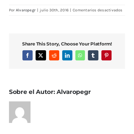
en
Por
Alvaropegr
|
julio 30th, 2016
|
Comentarios desactivados
articl
Share This Story, Choose Your Platform!
Facebook
X
Reddit
LinkedIn
WhatsApp
Tumblr
Pinterest
Sobre el Autor:
Alvaropegr