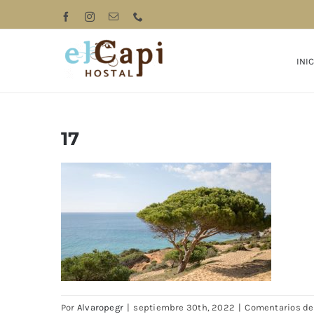
Saltar
Facebook
Instagram
Correo
Phone
electrónico
al
contenido
INIC
17
Por
Alvaropegr
|
septiembre 30th, 2022
|
Comentarios de