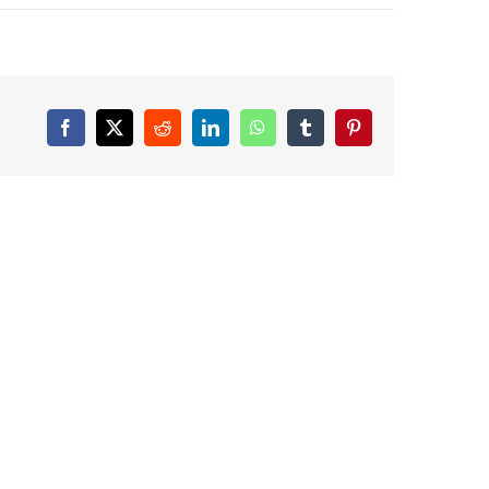
Facebook
X
Reddit
LinkedIn
WhatsApp
Tumblr
Pinterest