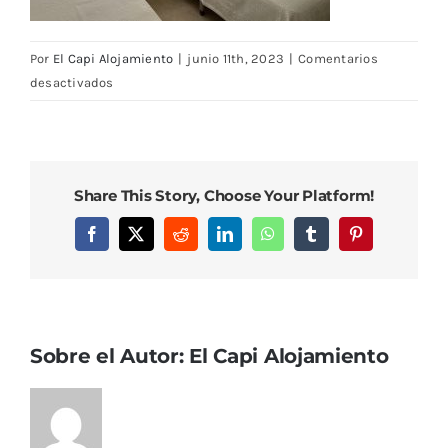
Por
El Capi Alojamiento
|
junio 11th, 2023
|
Comentarios
en
desactivados
VZ2
(19)
Share This Story, Choose Your Platform!
Facebook
X
Reddit
LinkedIn
WhatsApp
Tumblr
Pinterest
Sobre el Autor:
El Capi Alojamiento